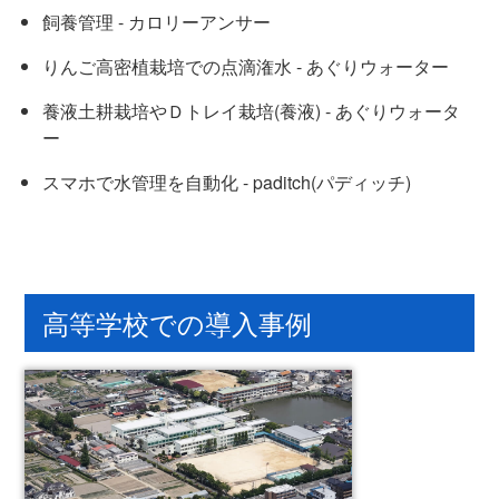
飼養管理 - カロリーアンサー
りんご高密植栽培での点滴潅水 - あぐりウォーター
養液土耕栽培やＤトレイ栽培(養液) - あぐりウォータ
ー
スマホで水管理を自動化 - paditch(パディッチ)
高等学校での導入事例