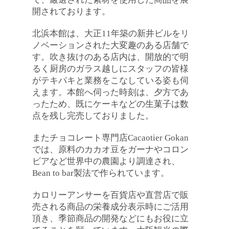
開されております。

北浜本館は、大正11年築の新井ビルをリ
ノベーションされた大変趣のある店舗で
す。吹き抜けのある店内は、開放的で明
るく厨房のガラス越しにスタッフの皆様
がテキパキと業務をこなしている姿も伺
えます。本館へ伺った時刻は、夕方であ
ったため、既にケーキなどの生菓子は数
点を残し完売しておりました。

またチョコレート専門店Cacaotier Gokan
では、原料のカカオ豆をガーナやコロン
ビアなど世界中の農園より調達され、
Bean to bar製法で作られています。

カロリーアンサーを百貨店や直営店で販
売される商品の栄養成分表示時にご活用
頂き、季節商品の開発などにもお役に立