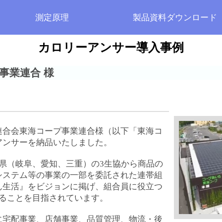
測定原理
製品資料ダウンロード
カロリーアンサー導入事例
事業連合 様
連合会東海コープ事業連合様（以下「東海コ
ンサーを納品いたしました。

県（岐阜、愛知、三重）の3生協から商品の
システム等の事業の一部を委託された連帯組
ん生活』をビジョンに掲げ、組合員に役立つ
ることを目指されています。

に宅配事業、店舗事業、品質管理、物流・後