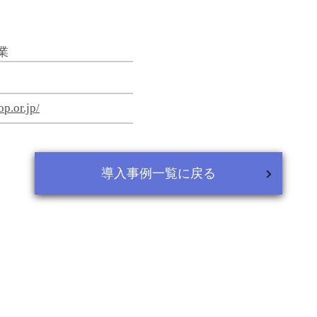
業
p.or.jp/
導入事例一覧に戻る