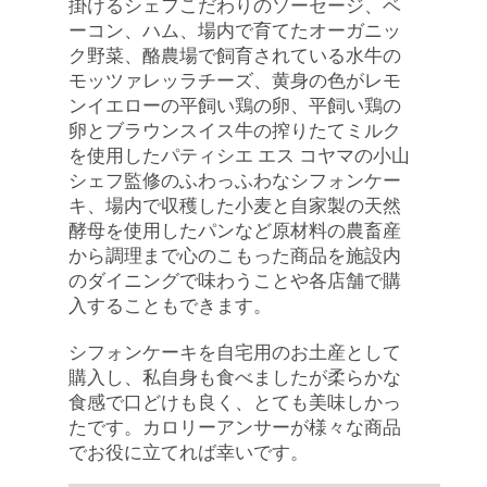
掛けるシェフこだわりのソーセージ、ベ
ーコン、ハム、場内で育てたオーガニッ
ク野菜、酪農場で飼育されている水牛の
モッツァレッラチーズ、黄身の色がレモ
ンイエローの平飼い鶏の卵、平飼い鶏の
卵とブラウンスイス牛の搾りたてミルク
を使用したパティシエ エス コヤマの小山
シェフ監修のふわっふわなシフォンケー
キ、場内で収穫した小麦と自家製の天然
酵母を使用したパンなど原材料の農畜産
から調理まで心のこもった商品を施設内
のダイニングで味わうことや各店舗で購
入することもできます。

シフォンケーキを自宅用のお土産として
購入し、私自身も食べましたが柔らかな
食感で口どけも良く、とても美味しかっ
たです。カロリーアンサーが様々な商品